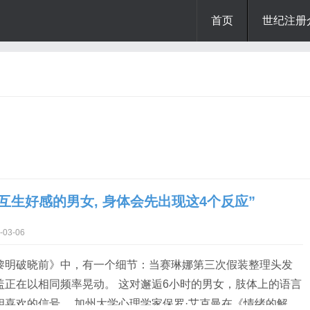
首页
世纪注册
“互生好感的男女, 身体会先出现这4个反应”
03-06
黎明破晓前》中，有一个细节：当赛琳娜第三次假装整理头发
盖正在以相同频率晃动。 这对邂逅6小时的男女，肢体上的语言
相喜欢的信号。 加州大学心理学家保罗·艾克曼在《情绪的解