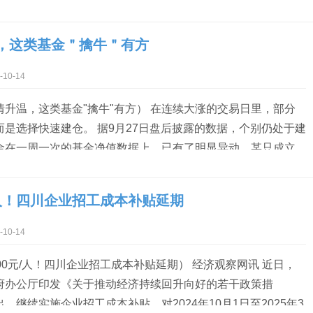
》第二篇——成长牛，50只超跌高成长牛股揭晓。 忽如一夜春
树梨花开。在超预期利好政策的影响下，节前A股市场走出史诗
，这类基金＂擒牛＂有方
证指数9天时间里，从2700点下方涨至3300点上方，区间涨
业板指5天时间里，从1530多点上涨至2180点附近，区间涨幅
10-14
情升温，这类基金"擒牛"有方） 在连续大涨的交易日里，部分
而是选择快速建仓。 据9月27日盘后披露的数据，个别仍处于建
金在一周一次的基金净值数据上，已有了明显异动，某只成立
品当前涨幅已经超过了12%。 除此以外，当前有多只权益类基金
将为持续升温的行情提供“子弹”，还有个别新基金在升温途中宣
元/人！四川企业招工成本补贴延期
期跟上行情。有基金公司认为，基于本轮超预期政策的出台，
大力提振，A股市场阶段性探底或已结束，有望迎来新一轮修复
10-14
..
00元/人！四川企业招工成本补贴延期） 经济观察网讯 近日，
府办公厅印发《关于推动经济持续回升向好的若干政策措
，继续实施企业招工成本补贴。对2024年10月1日至2025年3