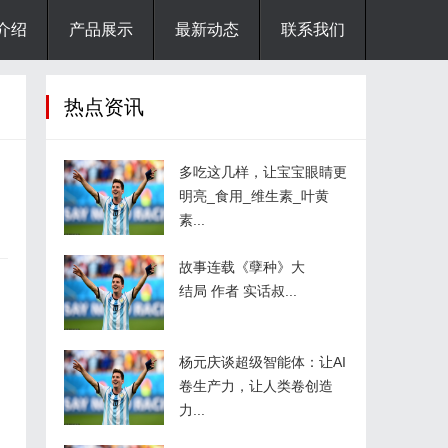
介绍
产品展示
最新动态
联系我们
热点资讯
多吃这几样，让宝宝眼睛更
明亮_食用_维生素_叶黄
素...
故事连载《孽种》大
结局 作者 实话叔...
杨元庆谈超级智能体：让AI
卷生产力，让人类卷创造
力...