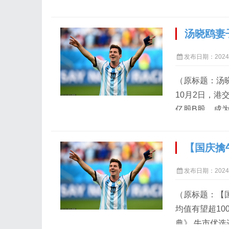
析》中指出： 
身体反应永远比
汤晓鸥妻
-01 镜像法
西与伊丽莎白
发布日期：2024-
步调整...
（原标题：汤
10月2日，港
亿股B股，成为
科技是一家内
鸥的妻子。 
股由杨秋梅继承。
发布日期：2024-
（原标题：【
均值有望超10
典》 牛市优