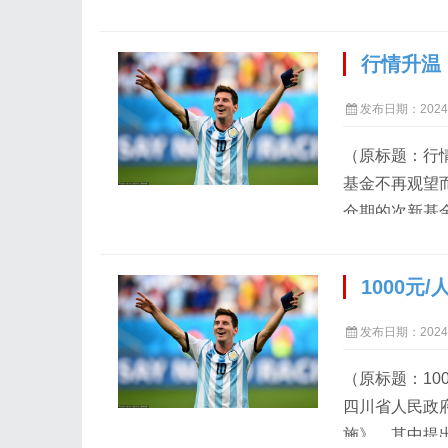
划《擒牛宝典
风来，千树万
行情升温
级暴涨行情，上
幅超20%；创
发布日期：2024-
超...
（原标题：行
基金不再观望
仓期的次新基
于9月初的产
正在发行，即
1000
布提前结募以
市场信心有望
发布日期：2024-
行情，看好中国.
（原标题：10
四川省人民政
施》。其中提出