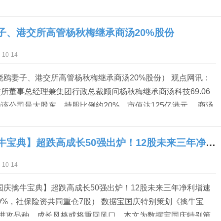
“人类93%的情感传递不依赖语言，特别是爱情这种原始本能，
理性思考快0.3秒。” 互相喜欢的异性，常常会有哪些表现？
子、港交所高管杨秋梅继承商汤20%股份
则：当你们有意无意地模仿对方 在《傲慢与偏见》中，舞会上的达
上演微妙的身体对话。 当伊丽莎白轻晃香槟杯时，达西正在同
10-14
晓鸥妻子、港交所高管杨秋梅继承商汤20%股份） 观点网讯：
交所董事总经理兼集团行政总裁顾问杨秋梅继承商汤科技69.06
该公司最大股东，持股比例约20%，市值达125亿港元。 商汤
地AI（人工智能）龙头企业，杨秋梅为已故商汤联合创始人汤晓
根据联交所披露文件，汤晓鸥去年12月去世后，其股份转换为B
【国庆擒牛宝典】超跌高成长50强出炉！12股未来三年净利增速均值有望超100%，社保险资共同重仓7股
...
10-14
国庆擒牛宝典】超跌高成长50强出炉！12股未来三年净利增速
0%，社保险资共同重仓7股） 数据宝国庆特别策划《擒牛宝
选进攻品种，成长风格或将重回风口。本文为数据宝国庆特别策